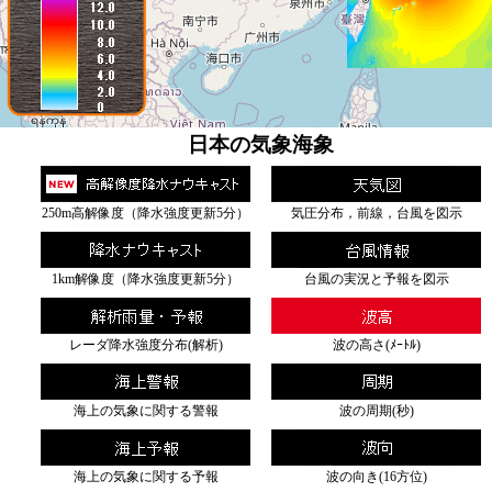
日本の気象海象
250m高解像度（降水強度更新5分）
気圧分布，前線，台風を図示
1km解像度（降水強度更新5分）
台風の実況と予報を図示
レーダ降水強度分布(解析)
波の高さ(ﾒｰﾄﾙ)
海上の気象に関する警報
波の周期(秒)
海上の気象に関する予報
波の向き(16方位)